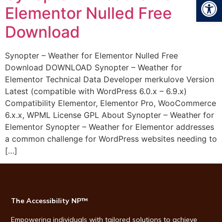
Open
Elementor Nulled Free
Download
Synopter – Weather for Elementor Nulled Free
Download DOWNLOAD Synopter – Weather for
Elementor Technical Data Developer merkulove Version
Latest (compatible with WordPress 6.0.x – 6.9.x)
Compatibility Elementor, Elementor Pro, WooCommerce
6.x.x, WPML License GPL About Synopter – Weather for
Elementor Synopter – Weather for Elementor addresses
a common challenge for WordPress websites needing to
[…]
The Accessibility NP™
Empowering individuals with tailored solutions to achieve